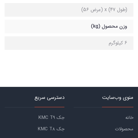
(طول 47) x (عرض 56)
وزن محصول (kg)
6 کیلوگرم
منوی وب‌سایت
دسترسی سریع
خانه
جک KMC T9
محصولات
جک KMC T8