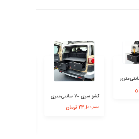
Duty
62,700,000 تومان
سوپر کنوپی هایلوکس
ویگو
132,000,000 تومان