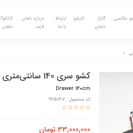
یو عکاسی
گاراژ
کارشو
ارتباط
درباره دلفان
کاتالوگ
دلفان
با ما
لایف
دلفان
کشو سری 140 سانتی‌متری وانتی
Drawer 140cm
کد محصول : 92151402
33,000,000
تومان