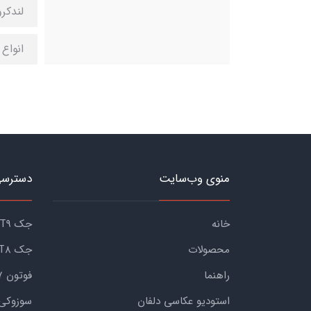
لندکروزر
انواع 
منوی وب‌سایت
دسترسی
خانه
جک KMC T9
محصولات
جک KMC T8
راهنما
فوتون G7
استودیو عکاسی دلفان
سوزوکی