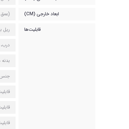
ابعاد خارجی (CM)
(عمق 125) x (عرض 51) x (ارتفاع 
قابلیت‌ها
ریل ب
درب، 
بدنه 
جنس ر
قابلی
قابلی
قابلیت