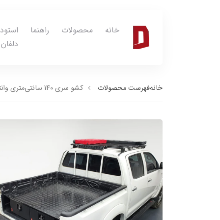
خانه
محصولات
راهنما
استود
دلفان
خانه
فهرست محصولات
کشو سری 140 سانتی‌متری وانتی