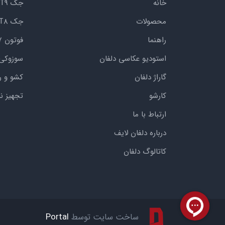
خانه
جک KMC T9
محصولات
جک KMC T8
راهنما
فوتون G7
استودیو عکاسی دلفان
سوزوکی
گاراژ دلفان
کشو و ر
کارشو
تجهیز ن
ارتباط با ما
درباره دلفان لایف
کاتالوگ دلفان
ساخت سایت توسط
Portal