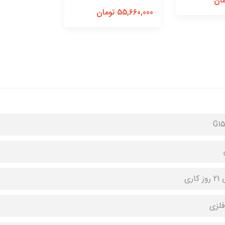
55,660,000 تومان
G15
فلزی