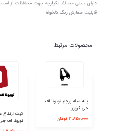
دارای سینی محافظ یکپارچه جهت محافظت از آسیب‌پذی
قابلیت سفارش
رنگ دلخواه
محصولات مرتبط
تیل و
پایه میله پرچم تویوتا اف
تا لندکروزر
جی کروزر
کیت ارتفاع ع
3,850,000 تومان
تویوتا اف جی 