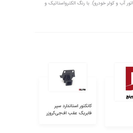
ر آب و کولر خودرو). با رنگ الکترواستاتیک و
كانكتور استاندارد سپر
فابریک عقب اف‌جی‌کروزر
کیت افزایش ار
4,400,000 تومان