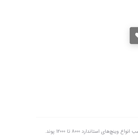
با اتصال پیچ و مهره‌ای و کاملا فلزی. با قابلیت نصب انواع وینچ‌های استاندارد 8000 تا 12000 پوند.