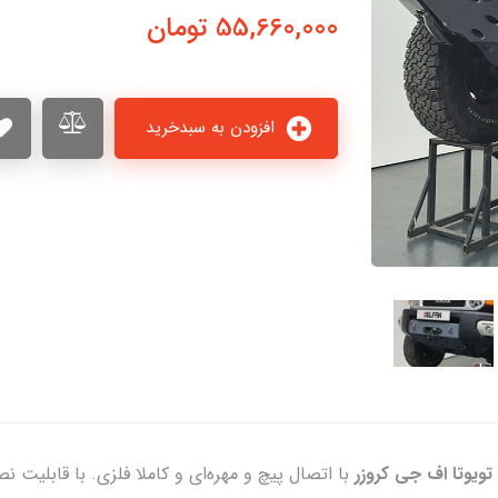
55,660,000
تومان
افزودن به سبدخرید
تویوتا اف جی کروزر