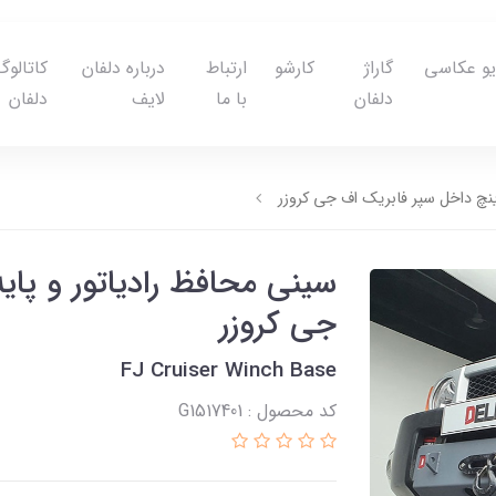
یو عکاسی
گاراژ
کارشو
ارتباط
درباره دلفان
کاتالوگ
دلفان
با ما
لایف
دلفان
ینچ داخل سپر فابریک اف جی کروزر
سینی محافظ رادیاتور و پای
جی کروزر
FJ Cruiser Winch Base
کد محصول : G1517401