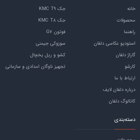
خانه
جک KMC T9
محصولات
جک KMC T8
راهنما
فوتون G7
استودیو عکاسی دلفان
سوزوکی جیمنی
گاراژ دلفان
کشو و ریل یخچال
کارشو
تجهیز ناوگان امدادی و سازمانی
ارتباط با ما
درباره دلفان لایف
کاتالوگ دلفان
دسته‌بندی