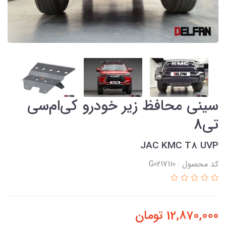
سینی محافظ زیر خودرو کی‌ام‎‌سی
تی8
JAC KMC T8 UVP
کد محصول : G0217110
12,870,000
تومان