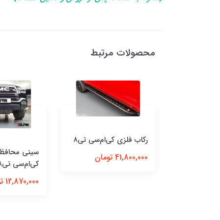
محصولات مرتبط
رکاب فلزی کی‌ام‌سی تی8
 محور
سینی محافظ 
41,800,000 تومان
کی‌ام‌سی T8 با بازویی
کی‌ام‎‌سی تی8
ی گالن و گارد
12,870,000 تومان