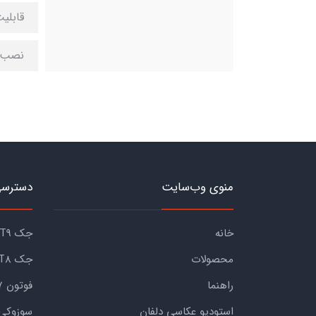
قابلی
نصب 
منوی وب‌سایت
دسترسی
خانه
جک KMC T9
محصولات
جک KMC T8
راهنما
فوتون G7
استودیو عکاسی دلفان
سوزوکی