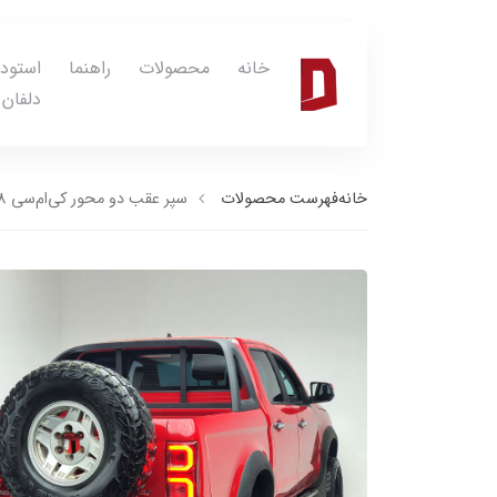
خانه
محصولات
راهنما
استود
دلفان
خانه
فهرست محصولات
سپر عقب دو محور کی‌ام‌سی T8 با بازویی زاپاس و بازویی گالن و گارد محافظ گلگیر