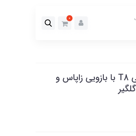
0
سپر عقب دو محور کی‌ام‌سی T8 با بازویی زاپاس و
لگیر