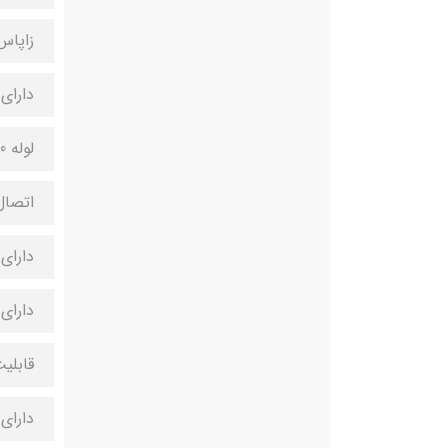
زاپاس
دارای 
لوله 50 میلیمتری با ضخامت 4 میلیمتر بصورت یکپارچه برای بالاتر بردن استحکام سپر
اتصال پیج و مهر
دارای
دارای 
قابلی
دارای