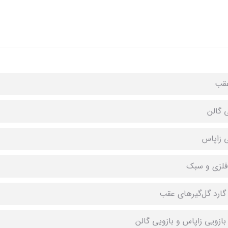
عقب
ی گالن
ی زاپاس
 فلزی و سبک
 گارد گل‌گیرهای عقب
 بازویی زاپاس و بازویی گالن