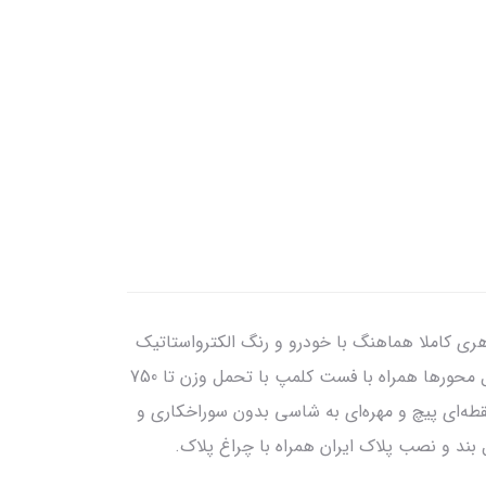
اهری کاملا هماهنگ با خودرو و رنگ الکترواستاتیک
به منظور بالا بردن مقاومت و جلوگیری از خوردگی. دارای استیل زیر قفل بازوها جهت جلوگیری از خط افتادن سپر. دارای قفل محورها همراه با فست کلمپ با تحمل وزن تا 750
م. استفاده از لوله 50 میلیمتری با ضخامت 4 میلیمتر بصورت یکپارچه با خمیدگی متقارن. با نصب آسان و اتصال 10 نقطه‌ای پیچ و مهره‌ای به شاسی بدون سوراخکاری و
بند و نصب پلاک ایران همراه با چراغ پلاک.