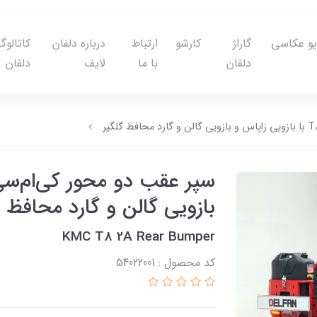
یو عکاسی
گاراژ
کارشو
ارتباط
درباره دلفان
کاتالوگ
دلفان
با ما
لایف
دلفان
بازویی گالن و گارد محافظ گ
KMC T8 2A Rear Bumper
کد محصول : 54022001