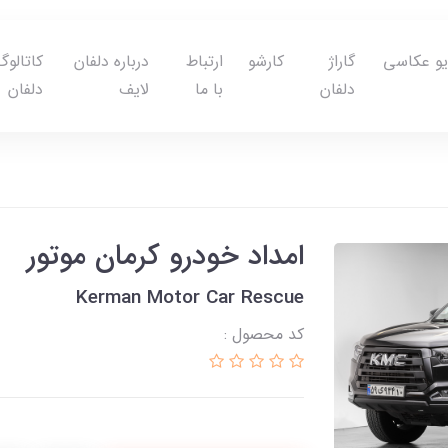
یو عکاسی
گاراژ
کارشو
ارتباط
درباره دلفان
کاتالوگ
دلفان
با ما
لایف
دلفان
امداد خودرو کرمان موتور
Kerman Motor Car Rescue
کد محصول :