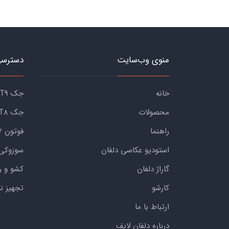
منوی وب‌سایت
دسترسی
خانه
جک KMC T9
محصولات
جک KMC T8
راهنما
فوتون G7
استودیو عکاسی دلفان
سوزوکی
گاراژ دلفان
کشو و ر
کارشو
تجهیز ن
ارتباط با ما
درباره دلفان لایف