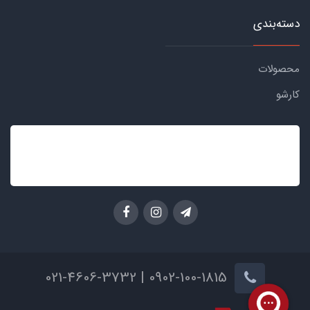
دسته‌بندی
محصولات
کارشو
0902-100-1815 | 021-4606-3732