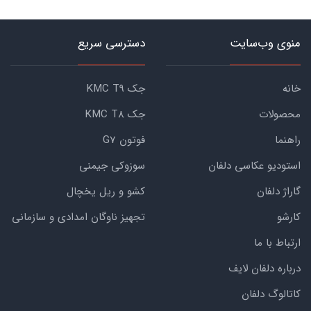
منوی وب‌سایت
دسترسی سریع
خانه
جک KMC T9
محصولات
جک KMC T8
راهنما
فوتون G7
استودیو عکاسی دلفان
سوزوکی جیمنی
گاراژ دلفان
کشو و ریل یخچال
کارشو
تجهیز ناوگان امدادی و سازمانی
ارتباط با ما
درباره دلفان لایف
کاتالوگ دلفان