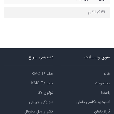
49 کیلوگرم
منوی وب‌سایت
دسترسی سریع
خانه
جک KMC T9
محصولات
جک KMC T8
راهنما
فوتون G7
استودیو عکاسی دلفان
سوزوکی جیمنی
گاراژ دلفان
کشو و ریل یخچال