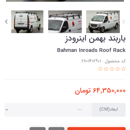
باربند بهمن اینرودز
Bahman Inroads Roof Rack
کد محصول : 2801402901
64,350,000
تومان
ابعاد(CM)