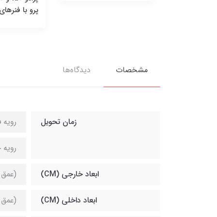
پرو با فنرهای عقب
پر
مشخصات
دیدگاه‌ها
زمان تحویل
رویه فلزی (18 
رویه 
ابعاد خارجی (CM)
(عمق 71) x (عرض 51) x (ارتفاع 29 و 
ابعاد داخلی (CM)
(عمق 67) x (عرض 45) x (ارتفاع 23 و 