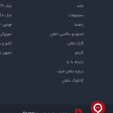
خانه
جک KMC T9
محصولات
جک KMC T8
راهنما
فوتون G7
استودیو عکاسی دلفان
سوزوکی
گاراژ دلفان
کشو و ر
کارشو
تجهیز ن
ارتباط با ما
درباره دلفان لایف
کاتالوگ دلفان