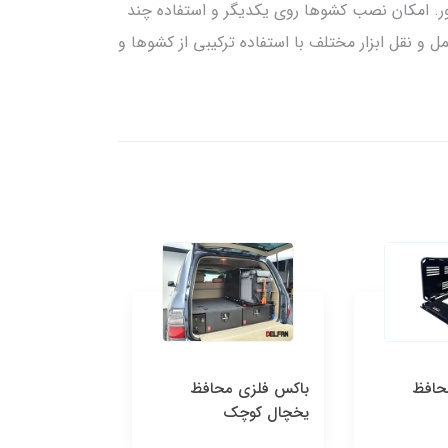
ور. امکان نصب کشوها روی یکدیگر و استفاده چند
 و نقل ابزار مختلف با استفاده ترکیبی از کشوها و
کس فلزی محافظ
کشو پاژن وانت تک فلت
چال کوچک
عرض 40 