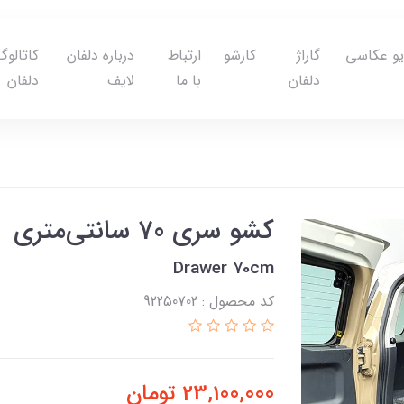
یو عکاسی
گاراژ
کارشو
ارتباط
درباره دلفان
کاتالوگ
دلفان
با ما
لایف
دلفان
کشو سری 70 سانتی‌متری
Drawer 70cm
کد محصول : 92250702
23,100,000
تومان