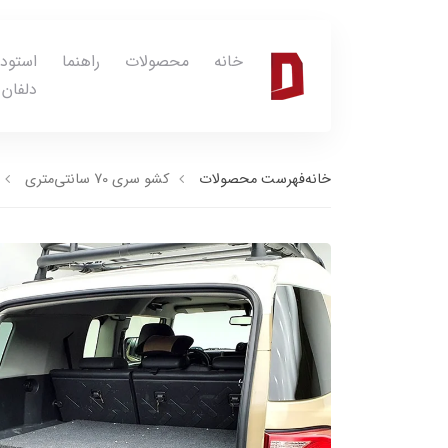
خانه
محصولات
راهنما
استود
دلفان
خانه
فهرست محصولات
کشو سری 70 سانتی‌متری