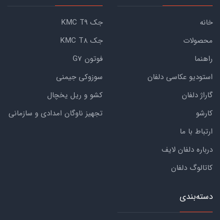
خانه
جک KMC T9
محصولات
جک KMC T8
راهنما
فوتون G7
استودیو عکاسی دلفان
سوزوکی جیمنی
گاراژ دلفان
کشو و ریل یخچال
کارشو
تجهیز ناوگان امدادی و سازمانی
ارتباط با ما
درباره دلفان لایف
کاتالوگ دلفان
دسته‌بندی