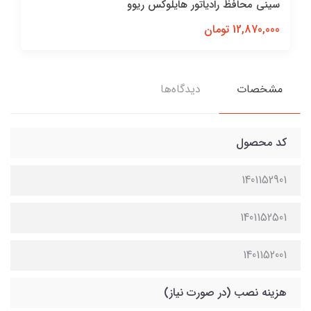
سینی محافظ رادیاتور هایلوکس ریوو
12,870,000 تومان
مشخصات
دیدگاه‌ها
کد محصول
1401152901
1401152501
1401152001
هزینه نصب (در صورت نیاز)