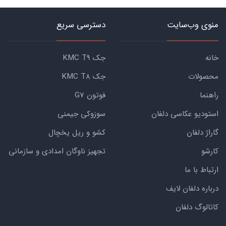
منوی وب‌سایت
دسترسی سریع
خانه
جک KMC T9
محصولات
جک KMC T8
راهنما
فوتون G7
استودیو عکاسی دلفان
سوزوکی جیمنی
گاراژ دلفان
کشو و ریل یخچال
کارشو
تجهیز ناوگان امدادی و سازمانی
ارتباط با ما
درباره دلفان لایف
کاتالوگ دلفان