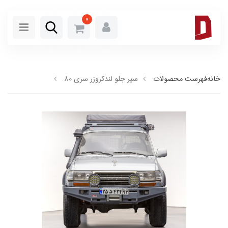
0
خانه
فهرست محصولات
سپر جلو لندکروزر سری 80