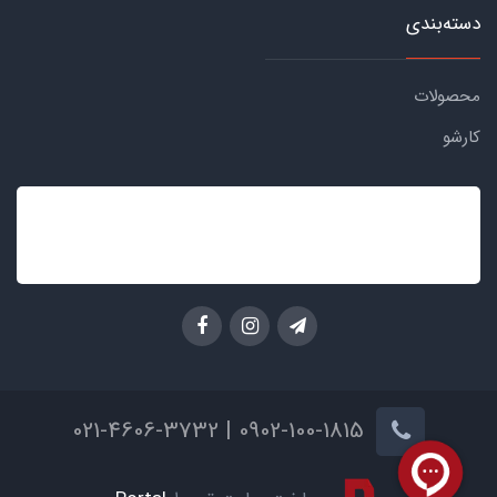
دسته‌بندی
محصولات
کارشو
0902-100-1815 | 021-4606-3732