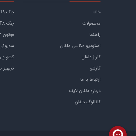
خانه
جک KMC T9
محصولات
جک KMC T8
راهنما
فوتون G7
استودیو عکاسی دلفان
سوزوکی
گاراژ دلفان
کشو و ر
کارشو
تجهیز ن
ارتباط با ما
درباره دلفان لایف
کاتالوگ دلفان