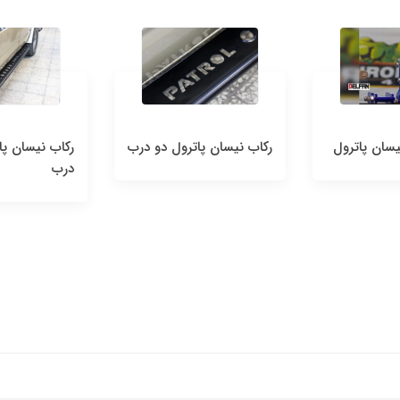
ان پاترول دو درب
رکاب نیسان پاترول چهار
درب
سپر عقب 