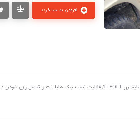
افزودن به سبدخرید
رکاب نیسان پاترول چهار درب - اتصال به واسط 16 میلیمتری U-BOLT/ قابلیت نصب جک ه