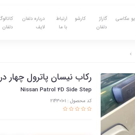
یو عکاسی
گاراژ
کارشو
ارتباط
درباره دلفان
کاتالوگ
دلفان
با ما
لایف
دلفان
رکاب نیسان پاترول چهار د
Nissan Patrol 4D Side Step
کد محصول : 21430101