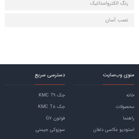
رنگ الکترواستاتیک
نصب آسان
منوی وب‌سایت
دسترسی سریع
خانه
جک KMC T9
محصولات
جک KMC T8
راهنما
فوتون G7
استودیو عکاسی دلفان
سوزوکی جیمنی