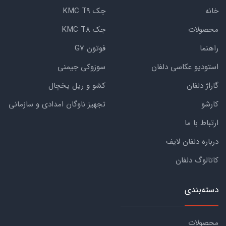
خانه
جک KMC T9
محصولات
جک KMC T8
راهنما
فوتون G7
استودیو عکاسی دلفان
سوزوکی جیمنی
گاراژ دلفان
کشو و ریل یخچال
کارشو
تجهیز ناوگان امدادی و سازمانی
ارتباط با ما
درباره دلفان لایف
کاتالوگ دلفان
دسته‌بندی
محصولات