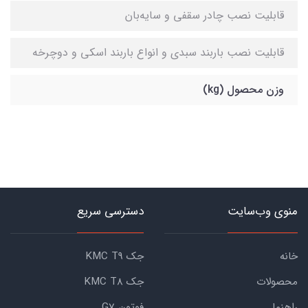
قابلیت نصب چادر سقفی و سایه‌بان
قابلیت نصب باربند سبدی و انواع باربند اسکی و دوچرخه
وزن محصول (kg)
منوی وب‌سایت
دسترسی سریع
خانه
جک KMC T9
محصولات
جک KMC T8
راهنما
فوتون G7