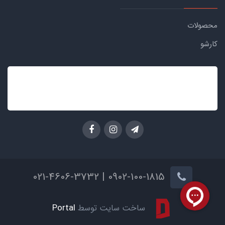
محصولات
کارشو
0902-100-1815 | 021-4606-3732
ساخت سایت توسط
Portal