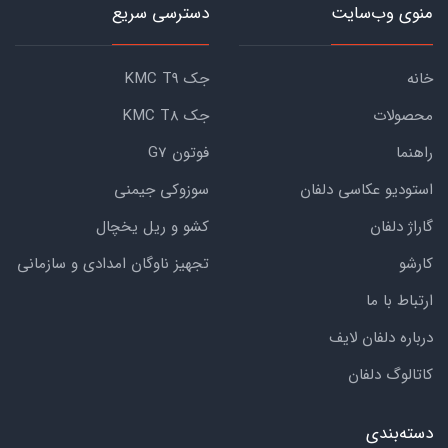
منوی وب‌سایت
دسترسی سریع
خانه
جک KMC T9
محصولات
جک KMC T8
راهنما
فوتون G7
استودیو عکاسی دلفان
سوزوکی جیمنی
گاراژ دلفان
کشو و ریل یخچال
کارشو
تجهیز ناوگان امدادی و سازمانی
ارتباط با ما
درباره دلفان لایف
کاتالوگ دلفان
دسته‌بندی