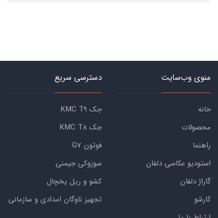
منوی وب‌سایت
دسترسی سریع
خانه
جک KMC T9
محصولات
جک KMC T8
راهنما
فوتون G7
استودیو عکاسی دلفان
سوزوکی جیمنی
گاراژ دلفان
کشو و ریل یخچال
کارشو
تجهیز ناوگان امدادی و سازمانی
ارتباط با ما