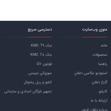
منوی وب‌سایت
دسترسی سریع
خانه
جک KMC T9
محصولات
جک KMC T8
راهنما
فوتون G7
استودیو عکاسی دلفان
سوزوکی جیمنی
گاراژ دلفان
کشو و ریل یخچال
کارشو
تجهیز ناوگان امدادی و سازمانی
ارتباط با ما
درباره دلفان لایف