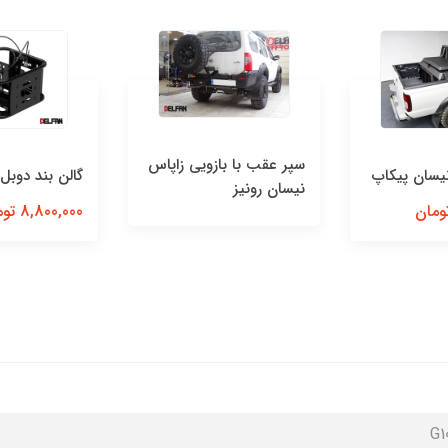
 عقب با بازویی زاپاس
گالن بند دوبل
گالن
ان رونیز
8,800,000 تومان
00,000
G1