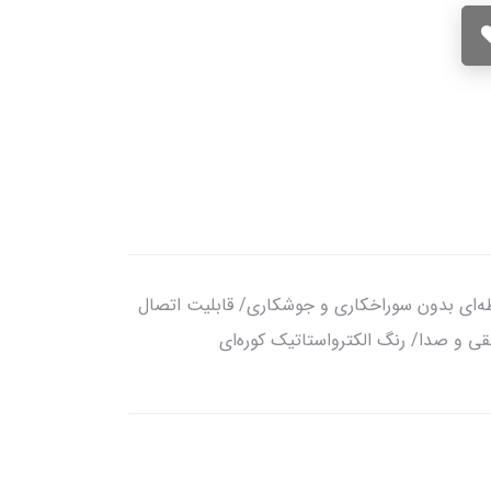
محور نیسان پاترول با بازوی زاپاس و بازویی گالن و گارد محافظ گل گیرهای عقب/اتصال پیج و مهره‌ای 12 نقطه‌ای بدون سوراخکاری و جوشکاری/ قابلیت اتصال