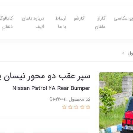
یو عکاسی
گاراژ
کارشو
ارتباط
درباره دلفان
کاتالوگ
دلفان
با ما
لایف
دلفان
ول
سپر عقب دو محور نیسان پ
Nissan Patrol 2A Rear Bumper
کد محصول : G1022001