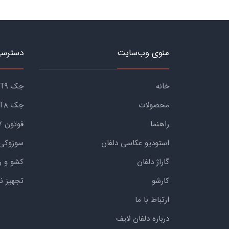
منوی وب‌سایت
دسترسی
خانه
جک KMC T9
محصولات
جک KMC T8
راهنما
فوتون G7
استودیو عکاسی دلفان
سوزوکی
گاراژ دلفان
کشو و ر
کارشو
تجهیز ن
ارتباط با ما
درباره دلفان لایف