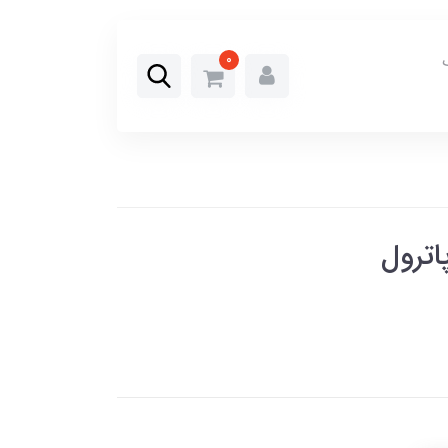
0
اترول