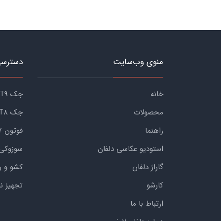
منوی وب‌سایت
دسترسی
خانه
جک KMC T9
محصولات
جک KMC T8
راهنما
فوتون G7
استودیو عکاسی دلفان
سوزوکی
گاراژ دلفان
کشو و ر
کارشو
تجهیز ن
ارتباط با ما