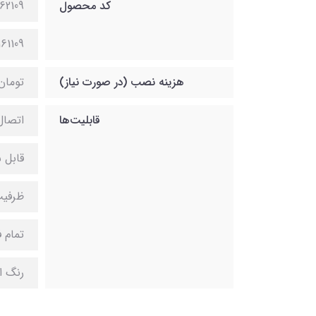
کد محصول
162109
161109
هزینه نصب (در صورت نیاز)
تومان
قابلیت‌ها
اتصال
قابل 
ظرفیت 60 
تمام 
رنگ ا